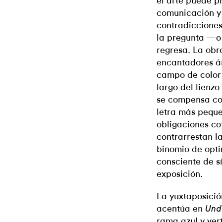
el arte puede p
comunicación y 
contradiccione
la pregunta —o 
regresa. La obr
encantadores á
campo de color 
largo del lienz
se compensa con
letra más peque
obligaciones c
contrarrestan l
binomio de opt
consciente de s
exposición.
La yuxtaposición
acentúa en
Und
rama azul y ver