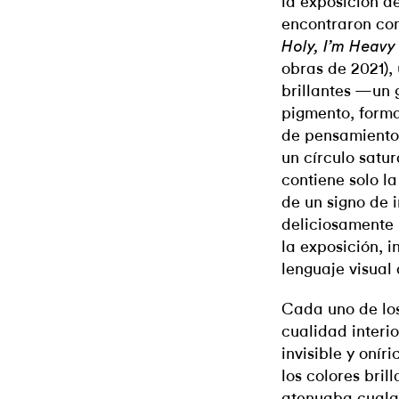
la exposición d
encontraron con
Holy, I’m Heavy
obras de 2021),
brillantes —un 
pigmento, form
de pensamiento—
un círculo satu
contiene solo l
de un signo de i
deliciosamente l
la exposición, i
lenguaje visual 
Cada uno de los
cualidad
interi
invisible y onír
los colores bril
atenuaba cualq