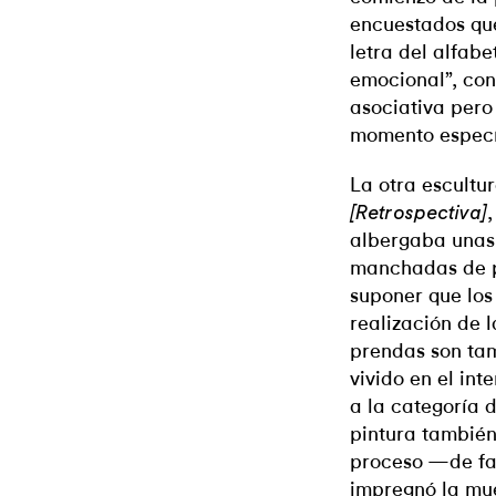
encuestados que
letra del alfab
emocional”, con 
asociativa pero
momento específ
La otra escultu
,
[Retrospectiva]
albergaba unas
manchadas de pi
suponer que los 
realización de 
prendas son tam
vivido en el int
a la categoría 
pintura también
proceso —de fa
impregnó la mue