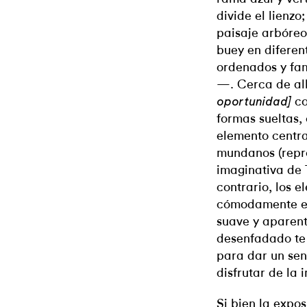
divide el lienzo
paisaje arbóreo
buey en diferen
ordenados y fa
—. Cerca de all
co
oportunidad]
formas sueltas,
elemento centra
mundanos (repre
imaginativa de T
contrario, los 
cómodamente en
suave y aparent
desenfadado te 
para dar un sen
disfrutar de la
Si bien la expo