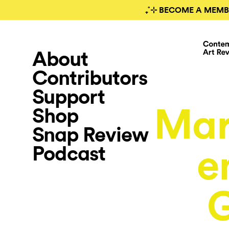
₊˚⊹ BECOME A MEMB
About
Contributors
Support
Mar
Shop
Snap Review
Podcast
e
G