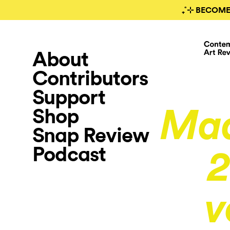
₊˚⊹ BECOME
About
Contributors
Support
Shop
Mad
Snap Review
Podcast
2
v