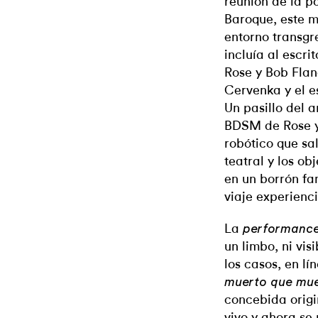
reunión de la p
Baroque, este m
entorno transgre
incluía al escri
Rose y Bob Flan
Cervenka y el e
Un pasillo del a
BDSM de Rose y 
robótico que sa
teatral y los ob
en un borrón f
viaje experienci
La
performanc
un limbo, ni vis
los casos, en lí
muerto que mu
concebida orig
vivo y ahora se