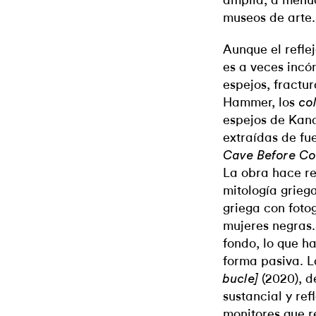
amplia, a menud
museos de arte.
Aunque el refle
es a veces incó
espejos, fractu
Hammer, los
co
espejos de Kan
extraídas de fue
Cave Before Co
La obra hace re
mitología grieg
griega con foto
mujeres negras.
fondo, lo que ha
forma pasiva. L
(2020), d
bucle]
sustancial y re
monitores que 