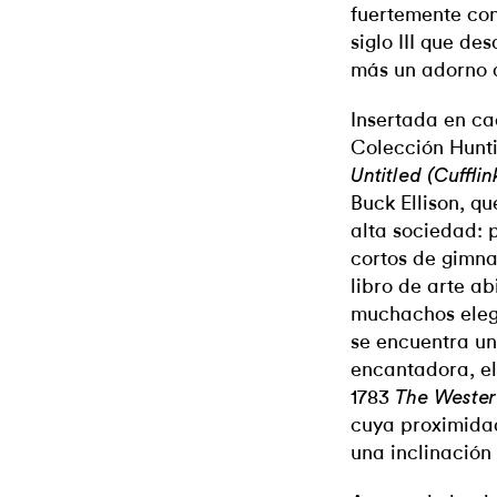
fuertemente con
siglo III que d
más un adorno q
Insertada en ca
Colección Hunti
Untitled (Cufflin
Buck Ellison, q
alta sociedad: p
cortos de gimna
libro de arte a
muchachos eleg
se encuentra un
encantadora, el
1783
The Wester
cuya proximidad
una inclinación 