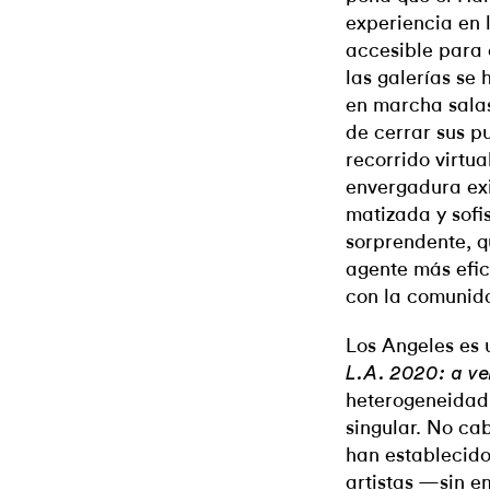
experiencia en 
accesible para e
las galerías s
en marcha salas
de cerrar sus p
recorrido virtu
envergadura exi
matizada y sofis
sorprendente, 
agente más efi
con la comunid
Los Angeles es u
L.A. 2020: a ve
heterogeneidad 
singular. No ca
han establecido
artistas —sin e