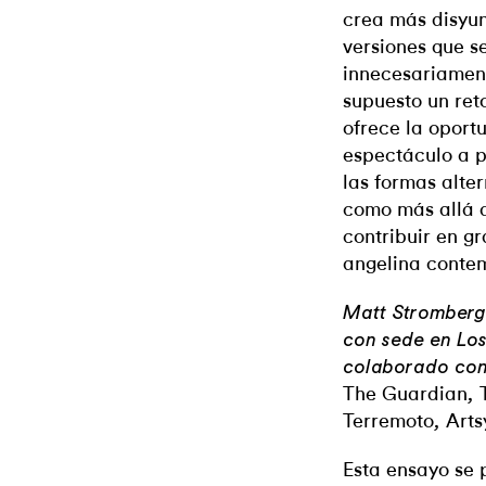
crea más disyun
versiones que s
innecesariamen
supuesto un reto
ofrece la oport
espectáculo a 
las formas alter
como más allá d
contribuir en g
angelina conte
Matt Stromberg 
con sede en Lo
colaborado co
The Guardian
,
Terremoto
Arts
,
Esta ensayo se 