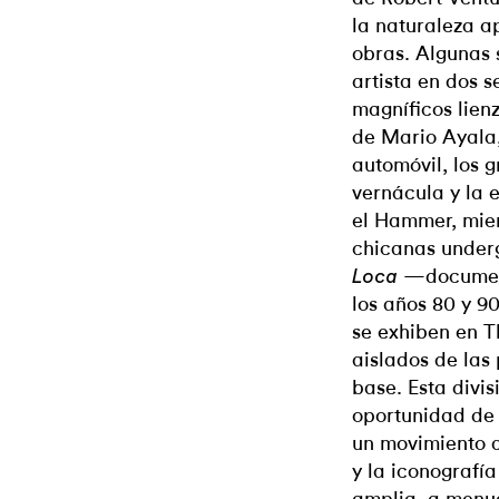
la naturaleza a
obras. Algunas 
artista en dos 
magníficos lien
de Mario Ayala,
automóvil, los g
vernácula y la 
el Hammer, mien
chicanas unde
—document
Loca
los años 80 y 9
se exhiben en 
aislados de las 
base. Esta divi
oportunidad de u
un movimiento q
y la iconografí