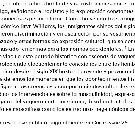
ro, un obrero chino habla de sus frustraciones por el f
lga, señalando el racismo y la explotación constantes 
pañeros experimentaron. Como ha señalado el abog
démico Bryn Williams, los inmigrantes chinos del sigl
rieron discriminación y emasculación por su vestimenta
nzado y otras formas de expresión cultural, que se co
1
asiado femeninas para las normas occidentales.
E
 vincula este período histórico con escenas de vaquer
ableciendo elocuentemente conexiones entre los hombr
rica desde el siglo XIX hasta el presente y provocan
sideremos las maneras en que los acontecimientos his
figuran las creencias y comportamientos culturales e
ómo las intervenciones sobre la masculinidad, expresa
figura del vaquero norteamericano, desafían tanto los
iales masculinos como las estructuras hegemónicas de
a reseña se publicó originalmente en
issue 26
.
Carla