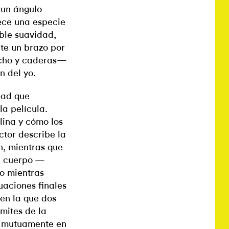
 un ángulo
ece una especie
ble suavidad,
te un brazo por
echo y caderas—
n del yo.
dad que
la película.
lina y cómo los
ctor describe la
n, mientras que
el cuerpo —
o mientras
uaciones finales
 en la que dos
mites de la
n mutuamente en