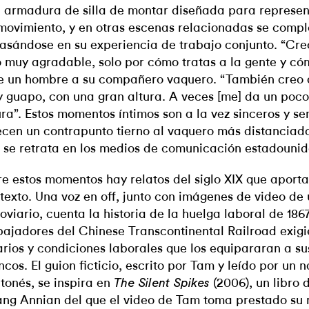
 armadura de silla de montar diseñada para represen
movimiento, y en otras escenas relacionadas se comp
basándose en su experiencia de trabajo conjunto. “Cre
o muy agradable, solo por cómo tratas a la gente y cóm
e un hombre a su compañero vaquero. “También creo q
 guapo, con una gran altura. A veces [me] da un poco
ura”. Estos momentos íntimos son a la vez sinceros y se
ecen un contrapunto tierno al vaquero más distanciad
 se retrata en los medios de comunicación estadounid
re estos momentos hay relatos del siglo XIX que aporta
texto. Una voz en off, junto con imágenes de video de 
roviario, cuenta la historia de la huelga laboral de 1867
bajadores del Chinese Transcontinental Railroad exig
arios y condiciones laborales que los equipararan a s
ncos. El guion ficticio, escrito por Tam y leído por un 
tonés, se inspira en
(2006), un libro 
The Silent Spikes
ng Annian del que el video de Tam toma prestado su 