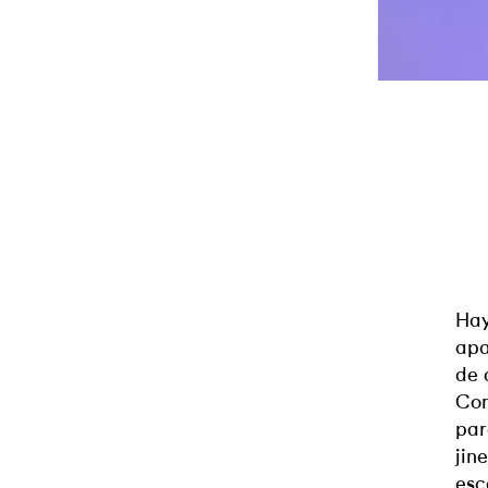
Hay
apa
de 
Con
par
jin
esc