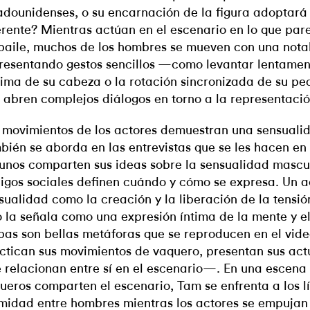
adounidenses, o su encarnación de la figura adoptará
erente? Mientras actúan en el escenario en lo que par
baile, muchos de los hombres se mueven con una nota
resentando gestos sencillos —como levantar lentamen
ima de su cabeza o la rotación sincronizada de su p
 abren complejos diálogos en torno a la representació
 movimientos de los actores demuestran una sensuali
bién se aborda en las entrevistas que se les hacen en 
unos comparten sus ideas sobre la sensualidad mascu
igos sociales definen cuándo y cómo se expresa. Un a
sualidad como la creación y la liberación de la tensió
o la señala como una expresión íntima de la mente y 
as son bellas metáforas que se reproducen en el vide
ctican sus movimientos de vaquero, presentan sus act
e relacionan entre sí en el escenario—. En una escena
ueros comparten el escenario, Tam se enfrenta a los lí
imidad entre hombres mientras los actores se empuja