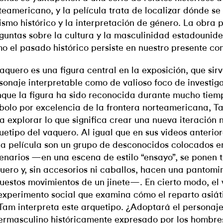
teamericano, y la película trata de localizar dónde se
ismo histórico y la interpretación de género. La obra
guntas sobre la cultura y la masculinidad estadounide
o el pasado histórico persiste en nuestro presente c
vaquero es una figura central en la exposición, que sir
sonaje interpretable como de valioso foco de investiga
que la figura ha sido reconocida durante mucho tie
bolo por excelencia de la frontera norteamericana, T
a explorar lo que significa crear una nueva iteración 
uetipo del vaquero. Al igual que en sus videos anterio
la película son un grupo de desconocidos colocados e
enarios —en una escena de estilo “ensayo”, se ponen t
uero y, sin accesorios ni caballos, hacen una pantomi
uestos movimientos de un jinete—. En cierto modo, el
experimento social que examina cómo el reparto asiá
Tam interpreta este arquetipo. ¿Adoptará el personaj
ermasculino históricamente expresado por los hombre