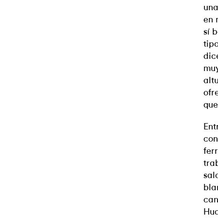
una
en 
sí 
tip
dic
muy
alt
ofr
que
Ent
con
fer
tra
sal
bla
can
Hua