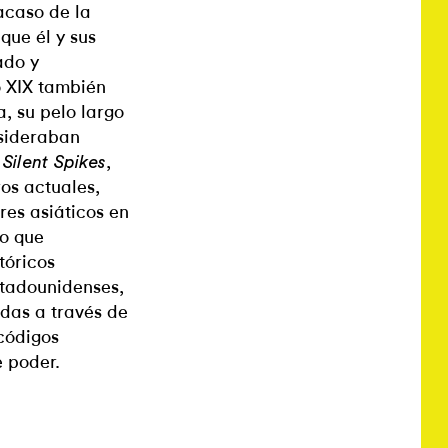
racaso de la
que él y sus
ado y
o XIX también
, su pelo largo
nsideraban
n
,
Silent Spikes
os actuales,
es asiáticos en
do que
tóricos
stadounidenses,
das a través de
 códigos
 poder.