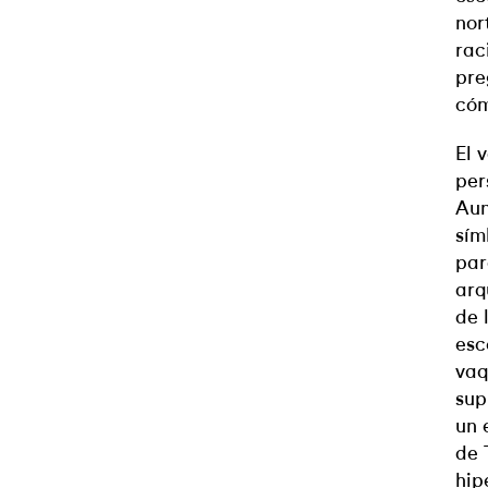
nor
rac
pre
cóm
El 
per
Aun
sím
par
arq
de 
esc
vaq
sup
un 
de 
hip