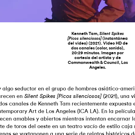
Kenneth Tam,
Silent Spikes
(instantánea
[Picos silenciosos]
del video) (2021). Video HD de
dos canales (color, sonido),
20:29 minutos. Imagen por
cortesía del artista y de
Commonwealth & Council, Los
Angeles.
 algo seductor en el grupo de hombres asiático-amer
recen en
(2021), una 
Silent Spikes [Picos silenciosos]
dos canales de Kenneth Tam recientemente expuesta en 
temporary Art de Los Angeles (ICA LA). En la película
ecen amables y abiertos mientras intentan encarnar l
ete de toros del oeste en un teatro vacío de estilo caja
enas se yuxtaponen a una serie de relatos históricos d