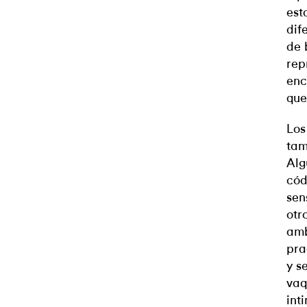
est
dif
de 
rep
enc
que
Los
tam
Alg
cód
sen
otr
amb
pra
y s
vaq
int