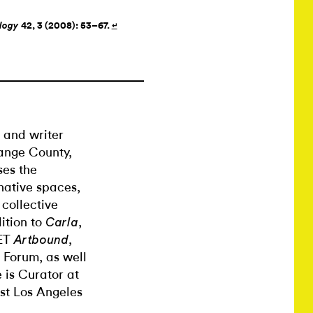
42, 3 (2008): 53–67.
ology
↵
 and writer
ange County,
ses the
native spaces,
 collective
ition to
,
Carla
ET
,
Artbound
t Forum, as well
 is Curator at
st Los Angeles