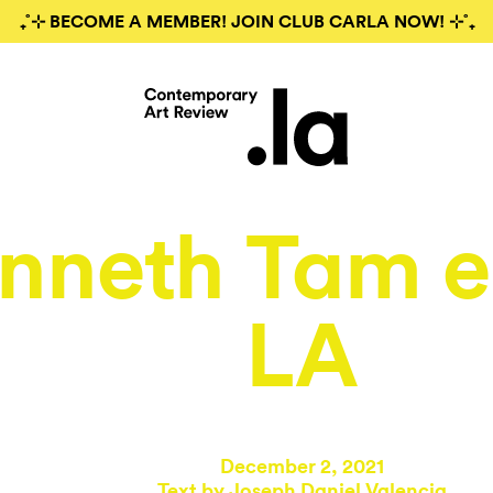
₊˚⊹ BECOME A MEMBER! JOIN CLUB CARLA NOW! ⊹˚₊
nneth Tam e
LA
December 2, 2021
Text by
Joseph Daniel Valencia