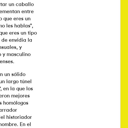
tar un caballo
lementan entre
o que eres un
o les hablas”,
ue eres un tipo
 de envidia la
nsuales, y
o y masculino
enses.
n un sólido
un largo túnel
, en la que los
ieron mejores
us homólogos
narrador
del historiador
nombre. En el