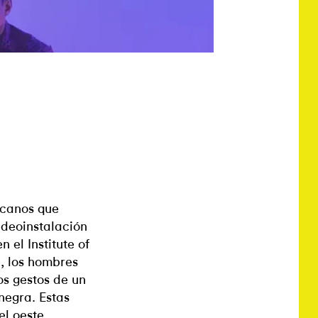
icanos que
videoinstalación
el Institute of
, los hombres
os gestos de un
 negra. Estas
el oeste