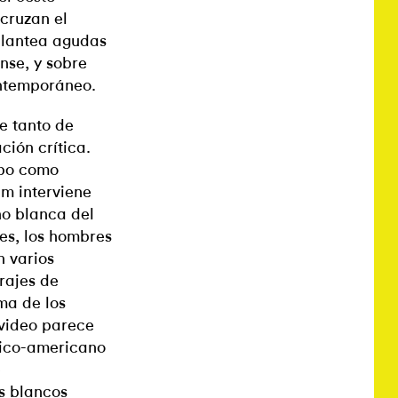
 cruzan el
 plantea agudas
nse, y sobre
ontemporáneo.
ve tanto de
ción crítica.
mpo como
am interviene
no blanca del
res, los hombres
n varios
rajes de
ma de los
 video parece
tico-americano
e
s blancos