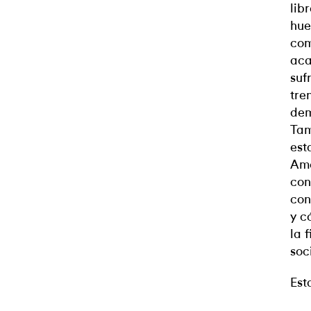
lib
hue
com
aca
suf
tre
dem
Tam
est
Amé
con
con
y c
la 
soc
Est