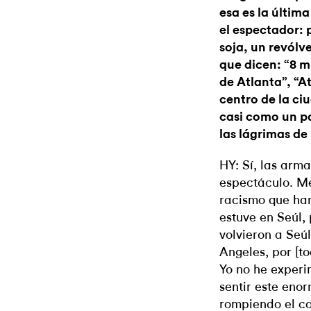
esa es la últim
el espectador: 
soja, un revólve
que dicen: “8 m
de Atlanta”, “A
centro de la ciu
casi como un p
las lágrimas de
HY: Sí, las arm
espectáculo. Me
racismo que han
estuve en Seúl,
volvieron a Seú
Angeles, por [to
Yo no he exper
sentir este en
rompiendo el co