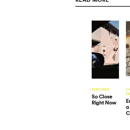
FEATURES
C
E
So Close
E
Right Now
a
C