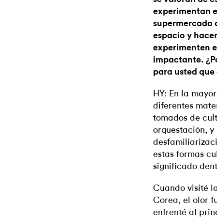
experimentan en
supermercado as
espacio y hacer
experimenten es
impactante. ¿Po
para usted que
HY: En la mayorí
diferentes mater
tomados de cult
orquestación, y
desfamiliarizac
estas formas cul
significado den
Cuando visité l
Corea, el olor f
enfrenté al prin