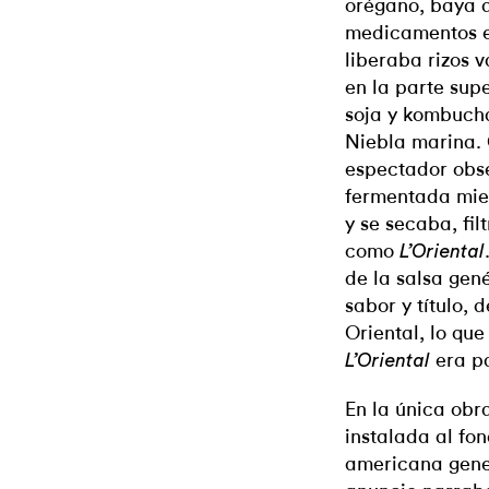
orégano, baya 
medicamentos e
liberaba rizos 
en la parte supe
soja y kombuch
Niebla marina. 
espectador obse
fermentada mien
y se secaba, fi
como
L’Oriental
de la salsa gen
sabor y título,
Oriental, lo que
era p
L’Oriental
En la única obr
instalada al fo
americana gener