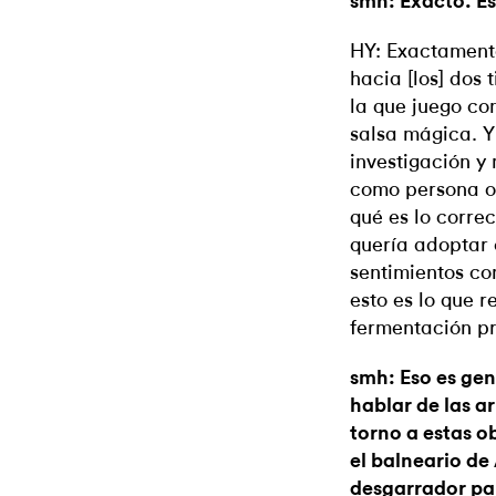
smh: Exacto. Es
HY: Exactament
hacia [los] dos 
la que juego co
salsa mágica. Y
investigación y
como persona o
qué es lo correc
quería adoptar 
sentimientos co
esto es lo que 
fermentación pr
smh: Eso es gen
hablar de las a
torno a estas o
el balneario d
desgarrador par