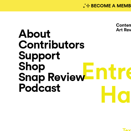
₊˚⊹ BECOME A MEMB
About
Contributors
Support
Entr
Shop
Snap Review
Podcast
Ha
Tex