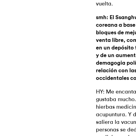
vuelta.
smh: El Ssang
coreana a base 
bloques de mej
venta libre, co
en un depósito
y de un aumento
demagogia polí
relación con la
occidentales c
HY: Me encanta
gustaba mucho.
hierbas medicin
acupuntura. Y d
saliera la vacu
personas se ded