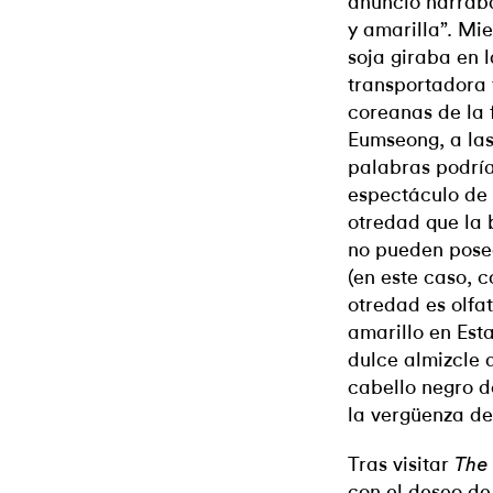
anuncio narraba
y amarilla”. Mie
soja giraba en l
transportadora 
coreanas de la 
Eumseong, a las
palabras podrían
espectáculo de 
otredad que la 
no pueden posee
(en este caso, 
otredad es olfa
amarillo en Est
dulce almizcle d
cabello negro d
la vergüenza de
Tras visitar
The 
con el deseo de