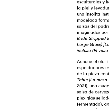
esculturales y 
la piel y levadu
una insólita ins
modelada formal
salsas del padr
imaginados por
Bride Stripped 
Large Glass) [L
incluso (El vaso
Aunque el olor 
espectadores es
de la pieza cent
Table [La mesa 
2021), una esta
salsa de cervez
plexiglás sella
fermentada), ag