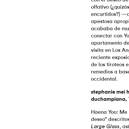
olfativo (¿quizá
encurtidos?) —
apestosa apro
acababa de mu
conectar con Y
apartamento de
visita en Los A
reciente exposi
de los tiroteos 
remedios a base
occidental.
stephanie mei 
duchampiana,
Haena Yoo: Me i
deseo” descrit
, a
Large Glass