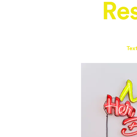
Res
Tex