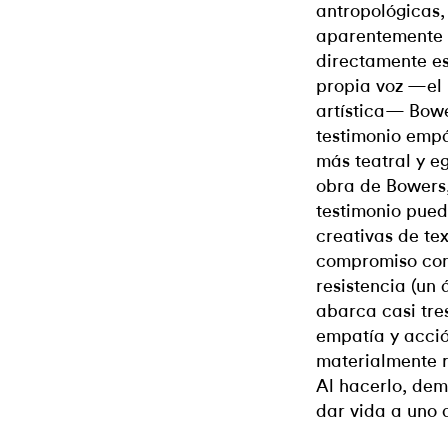
antropológicas,
aparentemente 
directamente est
propia voz —el 
artística— Bowe
testimonio empá
más teatral y eg
obra de Bowers,
testimonio pue
creativas de tex
compromiso con
resistencia (un
abarca casi tre
empatía y acció
materialmente r
Al hacerlo, dem
dar vida a uno a