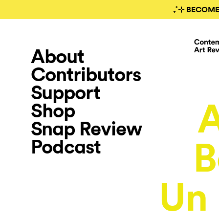
₊˚⊹ BECOME
About
Contributors
Support
Shop
Snap Review
Podcast
B
Un 