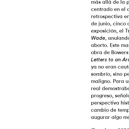
más allá de la 
centrado en el 
retrospectiva e
de junio, cinco
exposición, el 
, anulando
Wade
aborto. Este ma
obra de Bowers
Letters to an A
ya no eran caut
sombrío, sino p
maligno. Para u
real demostraba
progreso, señal
perspectiva his
cambio de temp
augurar algo m