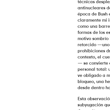
técnicas desple
antinucleares de
época de Bush e
claramente mi i
como una barrer
formas de los e
motivo sombrío 
retorcido —uno
prohibiciones d
contexto, el cu
— se convierte 
personal total: 
ve obligado a m
bloqueo, una h
desde dentro ha
Esta observació
subyugación qu