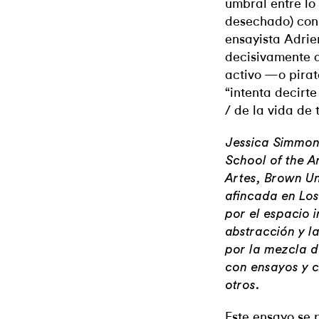
umbral entre lo
desechado) con 
ensayista Adrie
decisivamente 
activo —o pirat
“intenta decirt
/ de la vida de 
Jessica Simmon
School of the Ar
Artes, Brown Uni
afincada en Los
por el espacio i
abstracción y l
por la mezcla d
con ensayos y c
otros.
Este ensayo se 