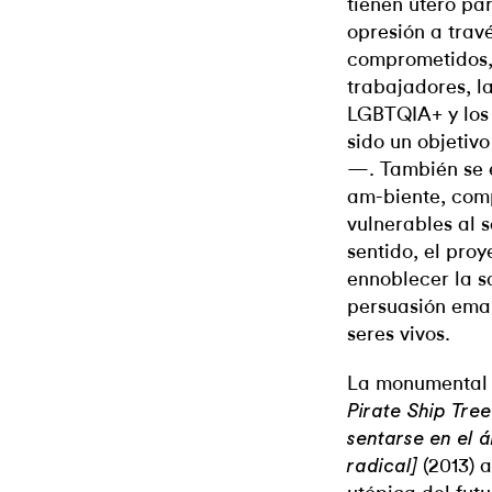
tienen útero pa
opresión a travé
comprometidos, 
trabajadores, la
LGBTQIA+ y los
sido un objetiv
—. También se e
am-biente, comp
vulnerables al 
sentido, el pro
ennoblecer la s
persuasión ema
seres vivos.
La monumental 
Pirate Ship Tre
sentarse en el á
(2013) 
radical]