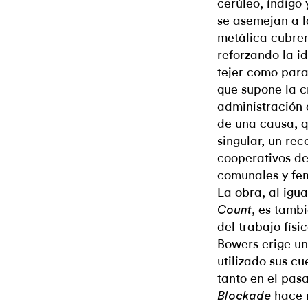
cerúleo, índigo
se asemejan a l
metálica cubren
reforzando la i
tejer como para
que supone la c
administración 
de una causa, 
singular, un rec
cooperativos de
comunales y fem
La obra, al igua
, es tamb
Count
del trabajo físi
Bowers erige u
utilizado sus c
tanto en el pas
hace 
Blockade