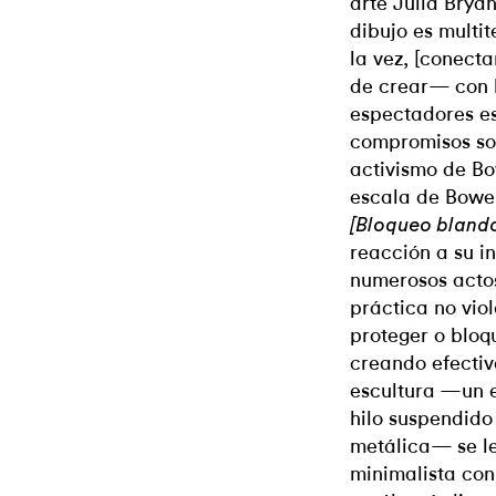
arte Julia Brya
dibujo es multi
la vez, [conect
de crear— con l
espectadores es
compromisos son
activismo de Bo
escala de Bowe
[Bloqueo blando
reacción a su i
numerosos actos
práctica no viol
proteger o bloq
creando efecti
escultura —un e
hilo suspendido
metálica— se l
minimalista con