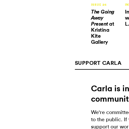
ISSUE 26
I
I
The Going
w
Away
at
L
Present
Kristina
Kite
Gallery
SUPPORT CARLA
Carla is 
communit
We're committed
to the public. If
support our wor