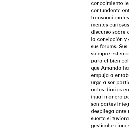
conocimiento le
contundente ent
transnacionales
mentes curiosas
discurso sobre c
la convicción y
sus fórums. Sus
siempre estemos
para el bien co
que Amanda ha 
empuja a entabl
urge a ser part
actos diarios e
igual manera po
son partes integ
despliega ante 
suerte si tuvie
gesticula-cione