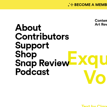
₊˚⊹ BECOME A MEMB
About
Contributors
Support
Exqu
Shop
Snap Review
Podcast
Vo
Text by
Clar