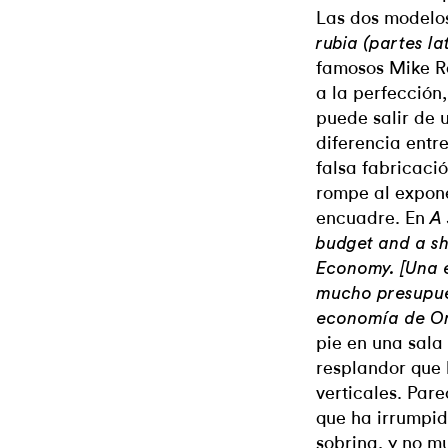
Las dos modelo
rubia (partes la
famosos Mike R
a la perfección,
puede salir de 
diferencia entre
falsa fabricaci
rompe al expone
encuadre. En
A 
budget and a sh
Economy. [Una e
mucho presupue
economía de On
pie en una sala
resplandor que 
verticales. Par
que ha irrumpid
sobrina, y no mu