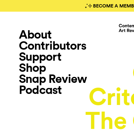
₊˚⊹ BECOME A MEMB
About
Contributors
Support
Shop
Snap Review
Podcast
Crit
The 