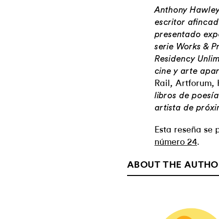
Anthony Hawley e
escritor afinca
presentado expo
serie Works & 
Residency Unlim
cine y arte ap
Rail
Artforum
,
,
libros de poesí
artista de próx
Esta reseña se 
número 24
.
ABOUT THE AUTHO