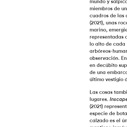
mundo y salpica
miembros de un 
cuadros de las 
(2021), unas roc
marino, emergi
representadas c
lo alto de cada
arbóreos-human
observación. En
en decúbito sup
de una embarca
último vestigi
Las cosas tamb
lugares.
Inscape 
(2021) represen
especie de bota
calzado es el ú