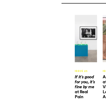
ISSUE 25
IS
A
If it’s good
a
for you, it’s
V
fine by me
at Real
L
Pain
A