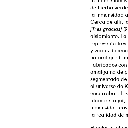
mantiene inmóvil
de hierba verde
la inmensidad q
Cerca de allí, l
(
[Tres gracias]
aislamiento. La
representa tres
y varias docena
natural que tam
Fabricados con 
amalgama de pi
segmentada de l
el universo de K
encerraba a los
alambre; aquí, l
inmensidad casi
la realidad de 
El color es clav