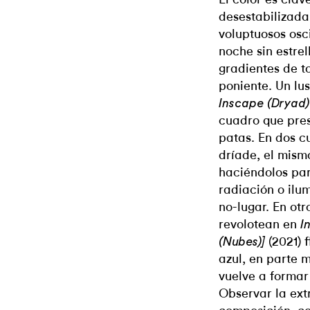
desestabilizada
voluptuosos osc
noche sin estrel
gradientes de t
poniente. Un lus
Inscape (Dryad) 
cuadro que pres
patas. En dos c
dríade, el mism
haciéndolos par
radiación o ilum
no-lugar. En otr
revolotean en
I
(2021) 
(Nubes)]
azul, en parte m
vuelve a formar
Observar la ext