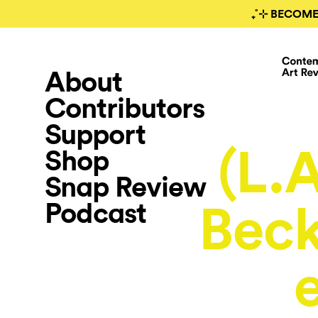
₊˚⊹ BECOME
About
Contributors
Support
(L.A
Shop
Snap Review
Podcast
Beck