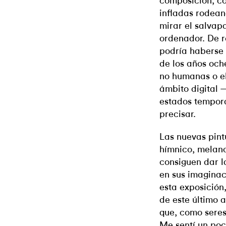
composición, co
infladas rodean
mirar el salvap
ordenador. De r
podría haberse 
de los años och
no humanas o el
ámbito digital 
estados tempora
precisar.
Las nuevas pint
hímnico, melanc
consiguen dar l
en sus imaginac
esta exposición,
de este último 
que, como seres
Me sentí un poc